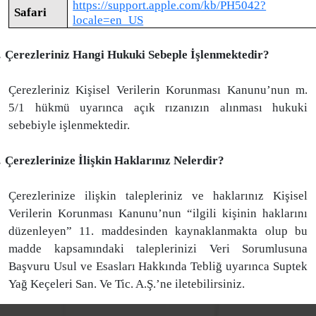
https://support.apple.com/kb/PH5042?
Safari
locale=en_US
.
Çerezleriniz Hangi Hukuki Sebeple İşlenmektedir?
Çerezleriniz Kişisel Verilerin Korunması Kanunu’nun m.
5/1 hükmü uyarınca açık rızanızın alınması hukuki
sebebiyle işlenmektedir.
.
Çerezlerinize İlişkin Haklarınız Nelerdir?
Çerezlerinize ilişkin talepleriniz ve haklarınız Kişisel
Verilerin Korunması Kanunu’nun “ilgili kişinin haklarını
düzenleyen” 11. maddesinden kaynaklanmakta olup bu
madde kapsamındaki taleplerinizi Veri Sorumlusuna
Başvuru Usul ve Esasları Hakkında Tebliğ uyarınca Suptek
Yağ Keçeleri San. Ve Tic. A.Ş.’ne iletebilirsiniz.