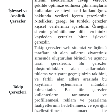
sitenin isteklerinize cevap verecek
şekilde optimize edilmesi gibi amaçlarla
İşlevsel ve
kullanılan ve siteyi nasıl kullandığınız
Analitik
hakkında verileri içeren çerezlerdir.
Çerezler
Nitelikleri gereği bu türdeki çerezler
kişisel verilerinizi içerebilir. Örneğin
sitenin görüntülenme dili tercihinizi
kaydeden çerezler birer işlevsel
çerezdir.
Takip çerezleri web sitemizi ve üçüncü
taraflara ait alan adlarını ziyaretiniz
sırasında oluşturulan birincil ve üçüncü
taraf çerezlerdir. Bu çerezler
oluşturuldukları alan adlarındaki
tıklama ve ziyaret geçmişinizin takibini,
ve farklı alan adları arasında bu
kayıtların eşlenmesini mümkün
Takip
kılmaktadır. Bu tür çerezler
Çerezleri
kullanıcıların tanınması ve
profillenmesi, reklam ve pazarlama
faaliyetlerinin hedeflenmesi, ve içeriğin
özelleştirilmesi amacı ile