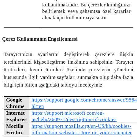
kullanılmaktadır. Bu çerezler kimliğinizi
belirlemek veya şahsınıza özel kararlar
almak için kullanılmayacaktır.
.
Çerez Kullanımının Engellenmesi
Tarayıcınızın ayarlarını değiştirerek çerezlere ilişkin
tercihlerinizi kişiselleştirme imkânına sahipsiniz. Tarayıcı
üreticileri, kendi ürünleri özelinde çerezlerin yönetimi
hususunda ilgili yardım sayfaları sunmakta olup daha fazla
bilgi için lütfen aşağıdaki tabloyu inceleyiniz.
Google
https://support.google.com/chrome/answer/956
Chrome
hl=en
Internet
https://support.microsoft.com/en-
Explorer
us/help/260971/description-of-cookies
Mozilla
https://support.mozilla.org/en-US/kb/cookies-
Firefox
information-websites-store-on-your-computer