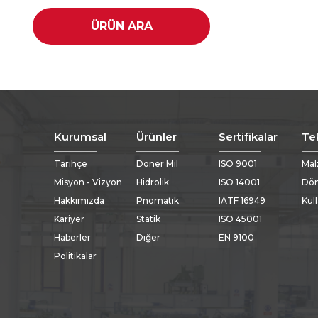
ÜRÜN ARA
Kurumsal
Ürünler
Sertifikalar
Te
Tarihçe
Döner Mil
ISO 9001
Ma
Misyon - Vizyon
Hidrolik
ISO 14001
Dön
Hakkımızda
Pnömatik
IATF 16949
Kul
Kariyer
Statik
ISO 45001
Haberler
Diğer
EN 9100
Politikalar