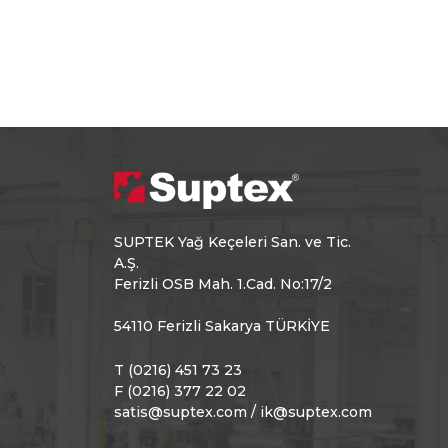
SUPTEK Yağ Keçeleri San. ve Tic.
A.Ş.
Ferizli OSB Mah. 1.Cad. No:17/2
54110 Ferizli Sakarya TÜRKİYE
T (0216) 451 73 23
F (0216) 377 22 02
satis@suptex.com / ik@suptex.com