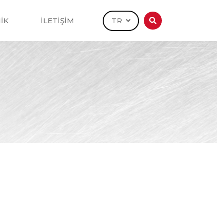
İK
İLETİŞİM
TR