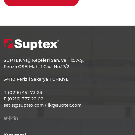
SUPTEK Yağ Keçeleri San. ve Tic. A.Ş.
Ferizli OSB Mah. 1.Cad. No:17/2
54110 Ferizli Sakarya TÜRKİYE
T (0216) 451 73 23
F (0216) 377 22 02
satis@suptex.com / ik@suptex.com
Kurumsal